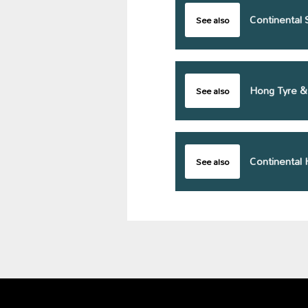
Continental 
See also
Hong Tyre &
See also
Continental
See also