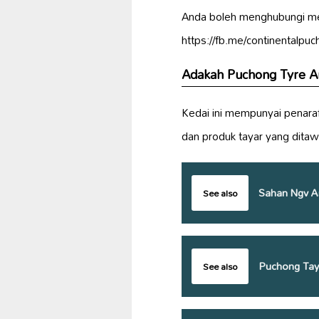
Anda boleh menghubungi mer
https://fb.me/continentalpu
Adakah Puchong Tyre Au
Kedai ini mempunyai penaraf
dan produk tayar yang ditaw
Sahan Ngv A
See also
Puchong Tay
See also