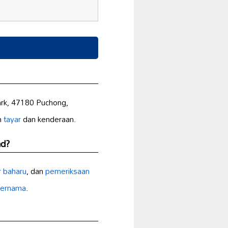
Park, 47180 Puchong,
n
tayar
dan kenderaan.
hd?
r baharu
, dan
pemeriksaan
ternama
.