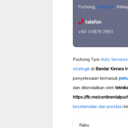
Puchong,
Selangor
, Mala
telefon
+60 3-5879 7893
Puchong Tyre
Auto Services
strategik
di
Bandar Kinrara I
penyelesaian termasuk
penu
dan dikendalikan oleh
teknik
https://fb.me/continentalpu
keselamatan dan prestasi
ke
Rabu