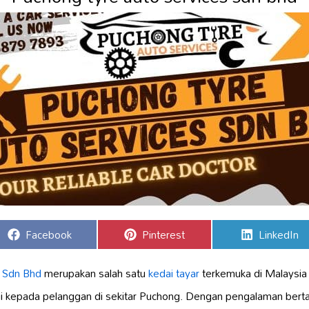
Share
Share
Share
Facebook
Pinterest
LinkedIn
on
on
on
s
Sdn Bhd
merupakan salah satu
kedai tayar
terkemuka di Malaysi
i kepada pelanggan di sekitar Puchong. Dengan pengalaman bertahu