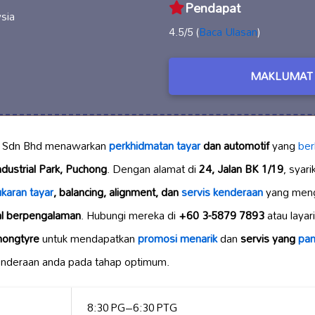
Pendapat
ysia
4.5/5 (
Baca Ulasan
)
MAKLUMAT 
Sdn Bhd menawarkan
perkhidmatan tayar
dan automotif
yang
berk
ndustrial Park, Puchong
. Dengan alamat di
24, Jalan BK 1/19
, syar
karan tayar
, balancing, alignment, dan
servis kenderaan
yang meng
al berpengalaman
. Hubungi mereka di
+60 3-5879 7893
atau layari
chongtyre
untuk mendapatkan
promosi menarik
dan
servis yang
pan
nderaan anda pada tahap optimum.
8:30 PG–6:30 PTG