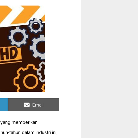
Share
Email
on
a yang memberikan
n-tahun dalam industri ini,