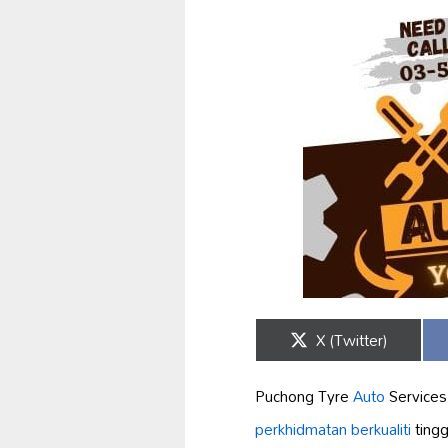
Share
X (Twitter)
on
Puchong Tyre
Auto
Service
perkhidmatan berkualiti
tingg