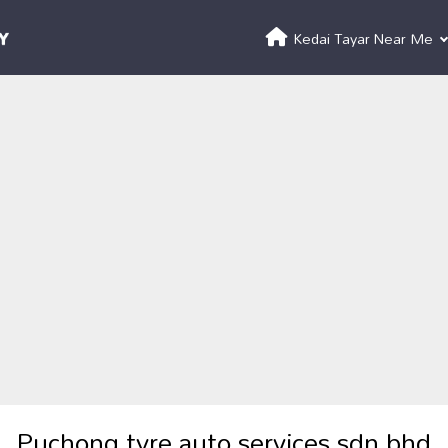
Kedai Tayar Near Me
Puchong tyre auto services sdn bhd