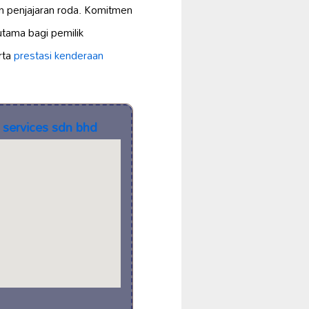
n penjajaran roda. Komitmen
utama bagi pemilik
rta
prestasi kenderaan
 services sdn bhd