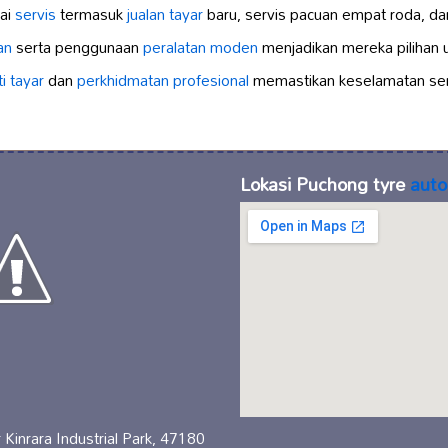
ai
servis
termasuk
jualan tayar
baru, servis pacuan empat roda, da
an
serta penggunaan
peralatan moden
menjadikan mereka pilihan 
ti tayar
dan
perkhidmatan profesional
memastikan keselamatan se
Lokasi Puchong tyre
auto
 Kinrara Industrial Park, 47180