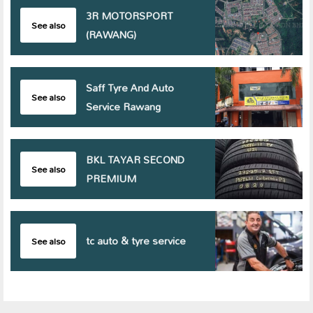
3R MOTORSPORT
See also
(RAWANG)
Saff Tyre And Auto
See also
Service Rawang
BKL TAYAR SECOND
See also
PREMIUM
tc auto & tyre service
See also