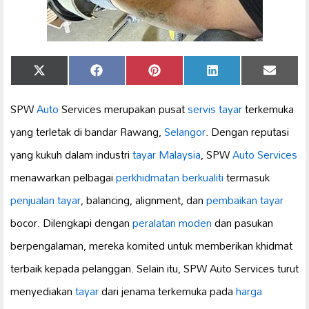
Share
Share
Share
Share
Share
X
Facebook
Pinterest
LinkedIn
Email
on
on
on
on
on
(Twitter)
SPW
Auto
Services merupakan pusat
servis tayar
terkemuka
yang terletak di bandar Rawang,
Selangor
. Dengan reputasi
yang kukuh dalam industri
tayar Malaysia
, SPW
Auto Services
menawarkan pelbagai
perkhidmatan berkualiti
termasuk
penjualan tayar
, balancing, alignment, dan
pembaikan tayar
bocor. Dilengkapi dengan
peralatan moden
dan pasukan
berpengalaman, mereka komited untuk memberikan khidmat
terbaik kepada pelanggan. Selain itu, SPW Auto Services turut
menyediakan
tayar
dari jenama terkemuka pada
harga