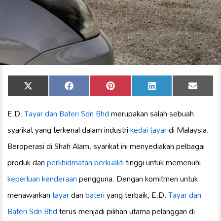
Share
Share
Share
Share
Share
X
Facebook
Pinterest
LinkedIn
Email
on
on
on
on
on
(Twitter)
E.D.
Tayar dan Bateri
Sdn Bhd
merupakan salah sebuah
syarikat yang terkenal dalam industri
kedai tayar
di Malaysia.
Beroperasi di Shah Alam, syarikat ini menyediakan pelbagai
produk dan
perkhidmatan berkualiti
tinggi untuk memenuhi
keperluan kenderaan
pengguna. Dengan komitmen untuk
menawarkan
tayar
dan
bateri
yang terbaik, E.D.
Tayar dan
Bateri Sdn Bhd
terus menjadi pilihan utama pelanggan di