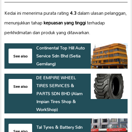
Kedai ini menerima purata rating
4.3
dalam ulasan pelanggan,
menunjukkan tahap
kepuasan yang tinggi
terhadap
perkhidmatan dan produk yang ditawarkan.
Continental Top Hill Auto
Service Sdn Bhd (Setia
See also
Gemilang)
DE EMPIRE WHEEL
TIRES SERVICES &
See also
PARTS SDN BHD (Alam
Impian Tires Shop &
WorkShop)
Tal Tyres & Battery Sdn
See also