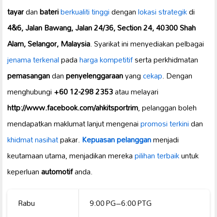
tayar
dan
bateri
berkualiti tinggi
dengan
lokasi strategik
di
4&6, Jalan Bawang, Jalan 24/36, Section 24, 40300 Shah
Alam, Selangor, Malaysia
. Syarikat ini menyediakan pelbagai
jenama terkenal
pada
harga kompetitif
serta perkhidmatan
pemasangan
dan
penyelenggaraan
yang
cekap
. Dengan
menghubungi
+60 12-298 2353
atau melayari
http://www.facebook.com/ahkitsportrim
, pelanggan boleh
mendapatkan maklumat lanjut mengenai
promosi terkini
dan
khidmat nasihat
pakar.
Kepuasan pelanggan
menjadi
keutamaan utama, menjadikan mereka
pilihan terbaik
untuk
keperluan
automotif
anda.
Rabu
9:00 PG–6:00 PTG