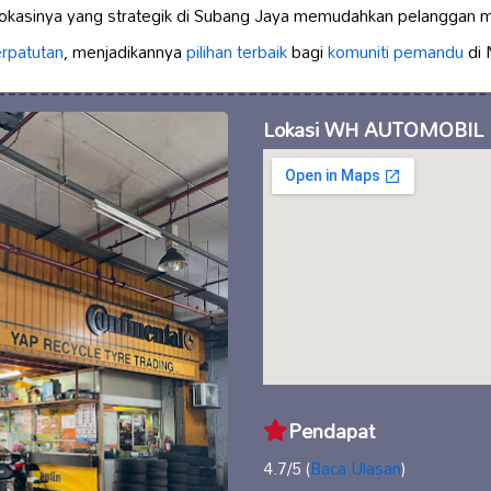
Lokasinya yang strategik di Subang Jaya memudahkan pelanggan
rpatutan
, menjadikannya
pilihan terbaik
bagi
komuniti pemandu
di 
Lokasi WH AUTOMOBIL
Pendapat
4.7/5 (
Baca Ulasan
)