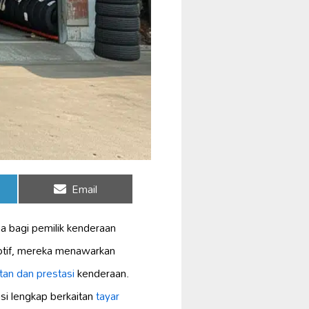
Share
Email
on
ma bagi pemilik kenderaan
motif, mereka menawarkan
an dan prestasi
kenderaan.
i lengkap berkaitan
tayar