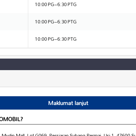
10:00 PG–6:30 PTG
10:00 PG–6:30 PTG
10:00 PG–6:30 PTG
Maklumat lanjut
TOMOBIL?
ydin Mall, Lot G069, Persiaran Subang Permai, Usj 1, 47600 Su