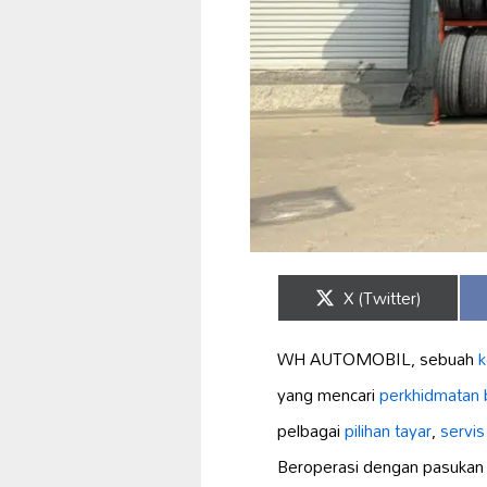
Share
X (Twitter)
on
WH AUTOMOBIL, sebuah
k
yang mencari
perkhidmatan b
pelbagai
pilihan tayar
,
servis
Beroperasi dengan pasukan