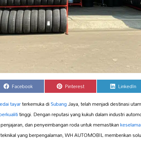
Share
Share
Share
Facebook
Pinterest
LinkedIn
on
on
on
edai tayar
terkemuka di
Subang
Jaya, telah menjadi destinasi uta
erkualiti
tinggi. Dengan reputasi yang kukuh dalam industri auto
penjajaran, dan penyeimbangan roda untuk memastikan
keselamat
 teknikal yang berpengalaman, WH AUTOMOBIL memberikan solus