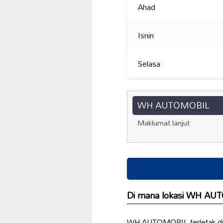
Ahad
Isnin
Selasa
WH AUTOMOBIL
Maklumat lanjut
Di mana lokasi WH AU
WH AUTOMOBIL terletak di M