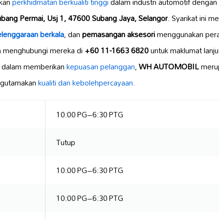
kan
perkhidmatan berkualiti tinggi
dalam industri automotif dengan
ubang Permai, Usj 1, 47600 Subang Jaya, Selangor
. Syarikat ini
lenggaraan berkala
, dan
pemasangan aksesori
menggunakan peral
eh menghubungi mereka di
+60 11-1663 6820
untuk maklumat lanjut
h dalam memberikan
kepuasan pelanggan
,
WH AUTOMOBIL
merup
engutamakan
kualiti dan kebolehpercayaan.
10:00 PG–6:30 PTG
Tutup
10:00 PG–6:30 PTG
10:00 PG–6:30 PTG