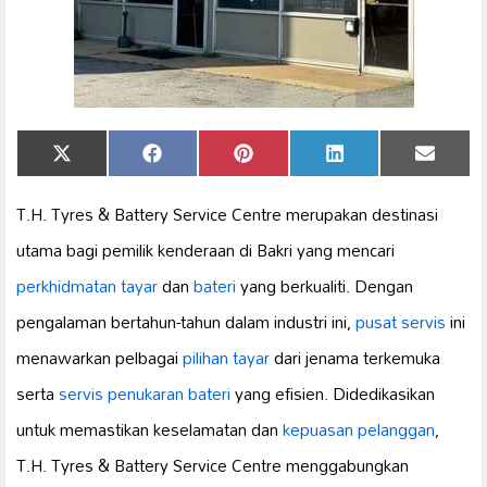
Share
Share
Share
Share
Share
X
Facebook
Pinterest
LinkedIn
Email
on
on
on
on
on
(Twitter)
T.H. Tyres & Battery Service Centre merupakan destinasi
utama bagi pemilik kenderaan di Bakri yang mencari
perkhidmatan tayar
dan
bateri
yang berkualiti. Dengan
pengalaman bertahun-tahun dalam industri ini,
pusat servis
ini
menawarkan pelbagai
pilihan tayar
dari jenama terkemuka
serta
servis
penukaran bateri
yang efisien. Didedikasikan
untuk memastikan keselamatan dan
kepuasan pelanggan
,
T.H. Tyres & Battery Service Centre menggabungkan