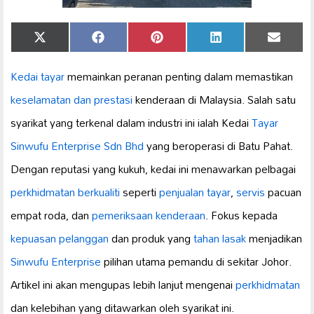
Share
Share
Share
Share
Share
X
Facebook
Pinterest
LinkedIn
Email
on
on
on
on
on
(Twitter)
Kedai tayar
memainkan peranan penting dalam memastikan
keselamatan dan prestasi
kenderaan di Malaysia. Salah satu
syarikat yang terkenal dalam industri ini ialah Kedai
Tayar
Sinwufu Enterprise Sdn Bhd
yang beroperasi di Batu Pahat.
Dengan reputasi yang kukuh, kedai ini menawarkan pelbagai
perkhidmatan berkualiti
seperti
penjualan tayar
,
servis
pacuan
empat roda, dan
pemeriksaan kenderaan
. Fokus kepada
kepuasan pelanggan
dan produk yang
tahan lasak
menjadikan
Sinwufu Enterprise
pilihan utama pemandu di sekitar Johor.
Artikel ini akan mengupas lebih lanjut mengenai
perkhidmatan
dan kelebihan yang ditawarkan oleh syarikat ini.