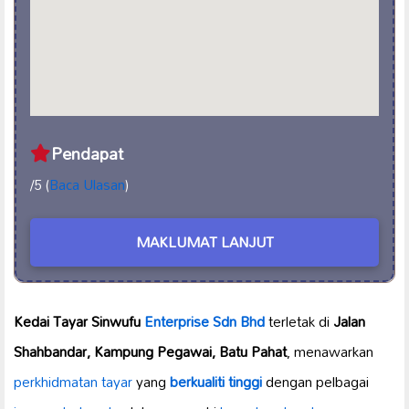
Pendapat
/5 (
Baca Ulasan
)
MAKLUMAT LANJUT
Kedai Tayar Sinwufu
Enterprise Sdn Bhd
terletak di
Jalan
Shahbandar, Kampung Pegawai, Batu Pahat
, menawarkan
perkhidmatan tayar
yang
berkualiti tinggi
dengan pelbagai