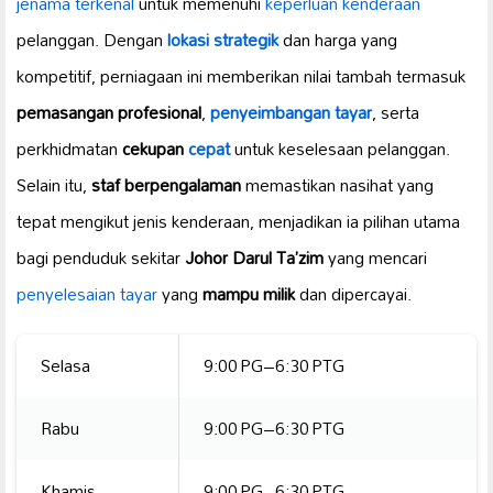
jenama terkenal
untuk memenuhi
keperluan kenderaan
pelanggan. Dengan
lokasi strategik
dan harga yang
kompetitif, perniagaan ini memberikan nilai tambah termasuk
pemasangan profesional
,
penyeimbangan tayar
, serta
perkhidmatan
cekupan
cepat
untuk keselesaan pelanggan.
Selain itu,
staf berpengalaman
memastikan nasihat yang
tepat mengikut jenis kenderaan, menjadikan ia pilihan utama
bagi penduduk sekitar
Johor Darul Ta’zim
yang mencari
penyelesaian tayar
yang
mampu milik
dan dipercayai.
Selasa
9:00 PG–6:30 PTG
Rabu
9:00 PG–6:30 PTG
Khamis
9:00 PG–6:30 PTG