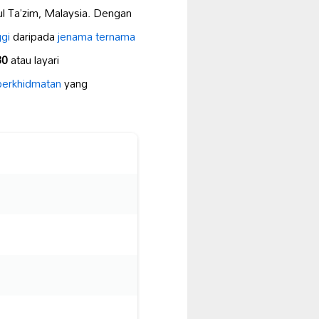
l Ta’zim, Malaysia. Dengan
ggi
daripada
jenama ternama
80
atau layari
perkhidmatan
yang