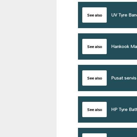
UV Tyre Band
See also
Hankook Ma
See also
Pusat servis
See also
HP Tyre Batt
See also