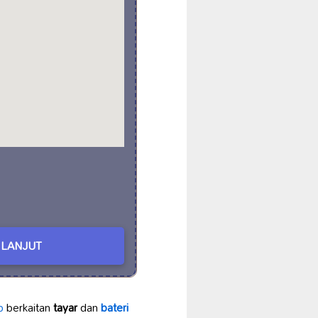
LANJUT
p
berkaitan
tayar
dan
bateri