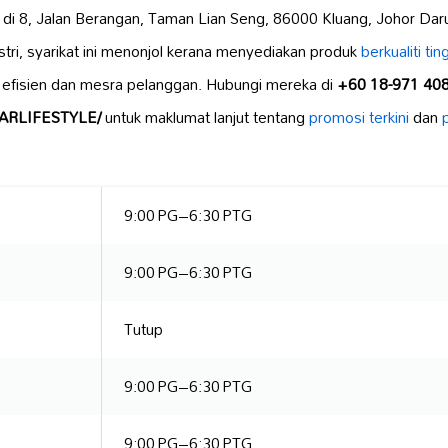
di 8, Jalan Berangan, Taman Lian Seng, 86000 Kluang, Johor Daru
tri, syarikat ini menonjol kerana menyediakan produk
berkualiti tin
g efisien dan mesra pelanggan. Hubungi mereka di
+60 18-971 40
TCARLIFESTYLE/
untuk maklumat lanjut tentang
promosi terkini
dan
9:00 PG–6:30 PTG
9:00 PG–6:30 PTG
Tutup
9:00 PG–6:30 PTG
9:00 PG–6:30 PTG