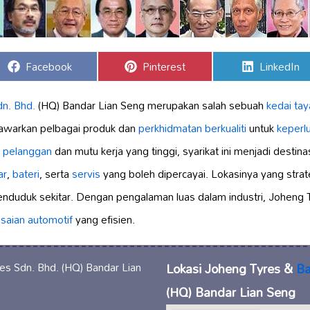
Share
Share
Share
Facebook
Pinterest
LinkedIn
on
on
on
dn. Bhd.
(HQ) Bandar Lian Seng merupakan salah sebuah
kedai tay
awarkan pelbagai produk dan
perkhidmatan berkualiti
untuk
keperl
 pelanggan
dan mutu kerja yang tinggi, syarikat ini menjadi destinas
ar
,
bateri
, serta
servis
yang boleh dipercayai. Lokasinya yang strat
duduk sekitar. Dengan pengalaman luas dalam industri, Joheng T
saian automotif
yang efisien.
Lokasi Joheng Tyres &
Ba
(HQ) Bandar Lian Seng