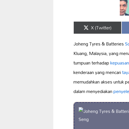
Share
X (Twitter)
on
Joheng Tyres & Batteries
S
Kluang, Malaysia, yang men
tumpuan terhadap
kepuasan
kenderaan yang mencari
tay
memudahkan akses untuk pen
dalam menyediakan
penyele