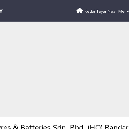
Kedai Tayar Near Me
res & Batteries Sdn. Bhd. (HQ) Bandar