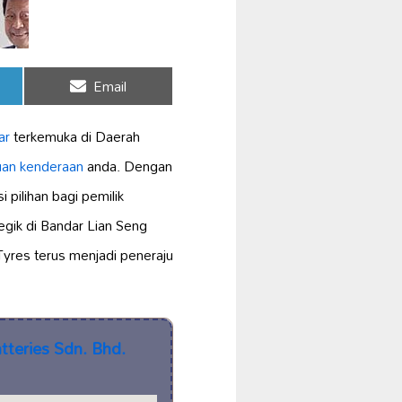
Share
Email
on
ar
terkemuka di Daerah
uan kenderaan
anda. Dengan
i pilihan bagi pemilik
egik di Bandar Lian Seng
yres terus menjadi peneraju
tteries Sdn. Bhd.