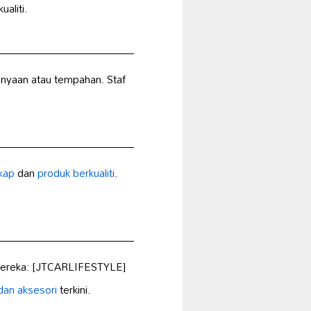
aliti.
nyaan atau tempahan. Staf
kap
dan
produk berkualiti
.
 mereka: [JTCARLIFESTYLE]
dan aksesori
terkini.