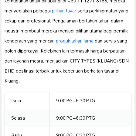
kemudahan untuk dihubungi di +60 11-1271 8188, mereka
menyediakan pelbagai
pilihan tayar
serta perkhidmatan yang
cekap dan profesional. Pengalaman bertahun-tahun dalam
industri membuat mereka menjadi pilihan utama bagi pemilik
kenderaan yang mencari
produk tahan lama
dan servis yang
boleh dipercayai. Kelebihan lain termasuk harga berpatutan
dan layanan mesra, menjadikan CITY TYRES (KLUANG) SDN
BHD destinasi terbaik untuk keperluan berkaitan tayar di
Kluang.
Isnin
9:00 PG–6:30 PTG
Selasa
9:00 PG–6:30 PTG
Rabu
9:00 PG–6:30 PTG