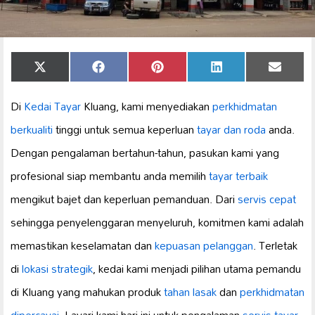
Share
Share
Share
Share
Share
X
Facebook
Pinterest
LinkedIn
Email
on
on
on
on
on
(Twitter)
Di
Kedai Tayar
Kluang, kami menyediakan
perkhidmatan
berkualiti
tinggi untuk semua keperluan
tayar dan roda
anda.
Dengan pengalaman bertahun-tahun, pasukan kami yang
profesional siap membantu anda memilih
tayar terbaik
mengikut bajet dan keperluan pemanduan. Dari
servis cepat
sehingga penyelenggaran menyeluruh, komitmen kami adalah
memastikan keselamatan dan
kepuasan pelanggan
. Terletak
di
lokasi strategik
, kedai kami menjadi pilihan utama pemandu
di Kluang yang mahukan produk
tahan lasak
dan
perkhidmatan