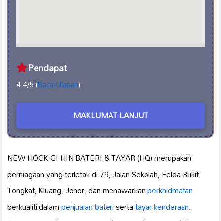
Pendapat
4.4/5 (
Baca Ulasan
)
MAKLUMAT LANJUT
NEW HOCK GI HIN BATERI & TAYAR (HQ) merupakan
perniagaan yang terletak di 79, Jalan Sekolah, Felda Bukit
Tongkat, Kluang, Johor, dan menawarkan
perkhidmatan
berkualiti dalam
penjualan bateri
serta
tayar kenderaan
.