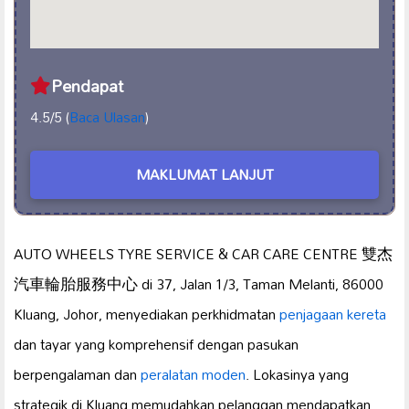
Pendapat
4.5/5 (
Baca Ulasan
)
MAKLUMAT LANJUT
AUTO WHEELS TYRE SERVICE & CAR CARE CENTRE 雙杰
汽車輪胎服務中心 di 37, Jalan 1/3, Taman Melanti, 86000
Kluang, Johor, menyediakan perkhidmatan
penjagaan kereta
dan tayar yang komprehensif dengan pasukan
berpengalaman dan
peralatan moden
. Lokasinya yang
strategik di Kluang memudahkan pelanggan mendapatkan