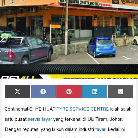
Share
Share
Share
Share
Share
X
Facebook
Pinterest
LinkedIn
Email
on
on
on
on
on
(Twitter)
Continental CHYE HUAT
TYRE SERVICE CENTRE
ialah salah
satu pusat
servis tayar
yang terkenal di Ulu Tiram, Johor.
Dengan reputasi yang kukuh dalam industri
tayar
, kedai ini