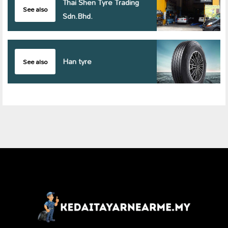
Thai Shen Tyre Trading
See also
Sdn.Bhd.
Han tyre
See also