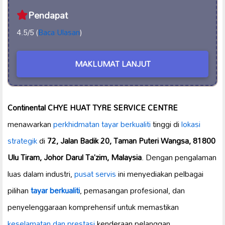
Pendapat
4.5/5 (
Baca Ulasan
)
MAKLUMAT LANJUT
Continental CHYE HUAT TYRE SERVICE CENTRE
menawarkan
perkhidmatan tayar berkualiti
tinggi di
lokasi
strategik
di
72, Jalan Badik 20, Taman Puteri Wangsa, 81800
Ulu Tiram, Johor Darul Ta’zim, Malaysia
. Dengan pengalaman
luas dalam industri,
pusat servis
ini menyediakan pelbagai
pilihan
tayar berkualiti
, pemasangan profesional, dan
penyelenggaraan komprehensif untuk memastikan
keselamatan dan prestasi
kenderaan pelanggan.