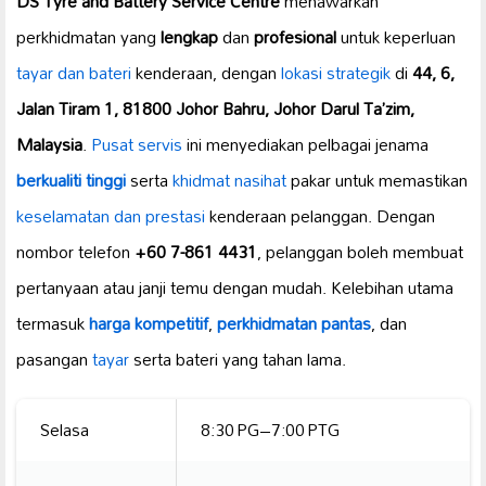
DS Tyre and Battery Service Centre
menawarkan
perkhidmatan yang
lengkap
dan
profesional
untuk keperluan
tayar dan bateri
kenderaan, dengan
lokasi strategik
di
44, 6,
Jalan Tiram 1, 81800 Johor Bahru, Johor Darul Ta’zim,
Malaysia
.
Pusat servis
ini menyediakan pelbagai jenama
berkualiti tinggi
serta
khidmat nasihat
pakar untuk memastikan
keselamatan dan prestasi
kenderaan pelanggan. Dengan
nombor telefon
+60 7-861 4431
, pelanggan boleh membuat
pertanyaan atau janji temu dengan mudah. Kelebihan utama
termasuk
harga kompetitif
,
perkhidmatan pantas
, dan
pasangan
tayar
serta bateri yang tahan lama.
Selasa
8:30 PG–7:00 PTG