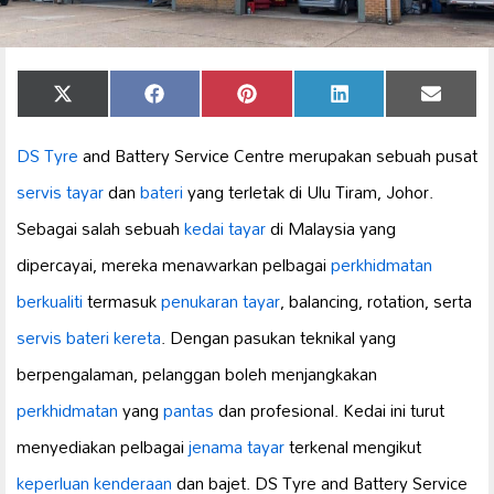
Share
Share
Share
Share
Share
X
Facebook
Pinterest
LinkedIn
Email
on
on
on
on
on
(Twitter)
DS Tyre
and Battery Service Centre merupakan sebuah pusat
servis tayar
dan
bateri
yang terletak di Ulu Tiram, Johor.
Sebagai salah sebuah
kedai tayar
di Malaysia yang
dipercayai, mereka menawarkan pelbagai
perkhidmatan
berkualiti
termasuk
penukaran tayar
, balancing, rotation, serta
servis
bateri kereta
. Dengan pasukan teknikal yang
berpengalaman, pelanggan boleh menjangkakan
perkhidmatan
yang
pantas
dan profesional. Kedai ini turut
menyediakan pelbagai
jenama tayar
terkenal mengikut
keperluan kenderaan
dan bajet. DS Tyre and Battery Service