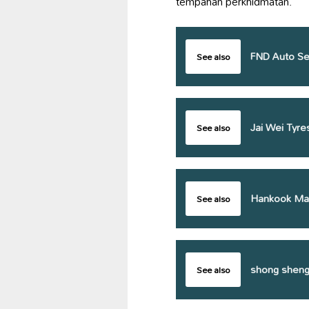
tempahan perkhidmatan.
FND Auto Se
See also
Jai Wei Tyre
See also
Hankook Mas
See also
shong sheng 
See also