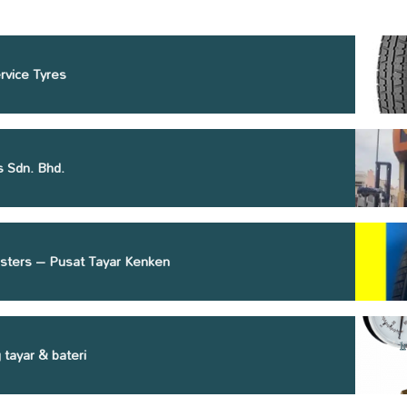
rvice Tyres
s Sdn. Bhd.
ters – Pusat Tayar Kenken
tayar & bateri