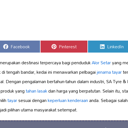
Share
Share
Share
Facebook
Pinterest
LinkedIn
on
on
on
erupakan destinasi terpercaya bagi penduduk
Alor Setar
yang me
ak di tengah bandar, kedai ini menawarkan pelbagai
jenama tayar
ter
al. Dengan pengalaman bertahun-tahun dalam industri, SA Tyre & 
 produk yang
tahan lasak
dan harga yang berpatutan. Selain itu, s
ilih
tayar
sesuai dengan
keperluan kenderaan
anda. Sebagai salah
adi pilihan utama masyarakat setempat.