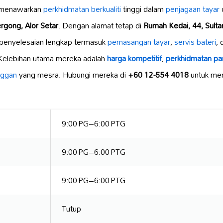
menawarkan
perkhidmatan berkualiti
tinggi dalam
penjagaan tayar
gong, Alor Setar
. Dengan alamat tetap di
Rumah Kedai, 44, Sult
 penyelesaian lengkap termasuk
pemasangan tayar
,
servis bateri
,
Kelebihan utama mereka adalah
harga kompetitif
,
perkhidmatan pa
nggan
yang mesra. Hubungi mereka di
+60 12-554 4018
untuk me
9:00 PG–6:00 PTG
9:00 PG–6:00 PTG
9:00 PG–6:00 PTG
Tutup