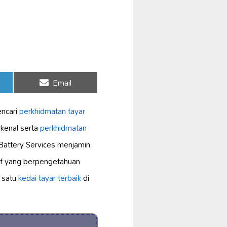
Share
Email
on
ncari
perkhidmatan tayar
kenal serta
perkhidmatan
Battery Services menjamin
taf yang berpengetahuan
 satu
kedai tayar terbaik
di