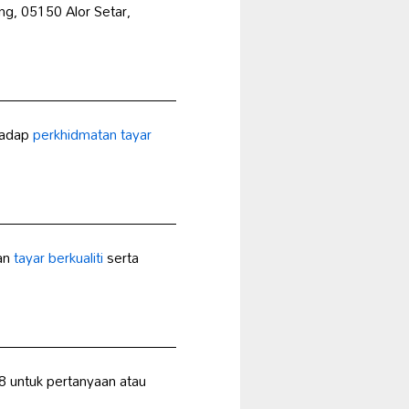
ng, 05150 Alor Setar,
hadap
perkhidmatan tayar
lan
tayar berkualiti
serta
 untuk pertanyaan atau