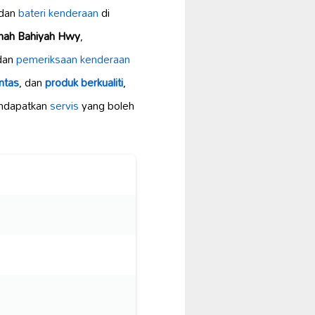
dan
bateri kenderaan
di
anah Bahiyah Hwy
,
 dan
pemeriksaan kenderaan
ntas
, dan
produk berkualiti
,
ndapatkan
servis
yang boleh