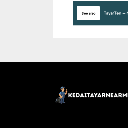
TayarTen – 
See also