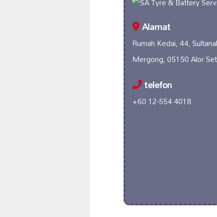
Alamat
Rumah Kedai, 44, Sultan
Mergong, 05150 Alor Set
telefon
+60 12-554 4018