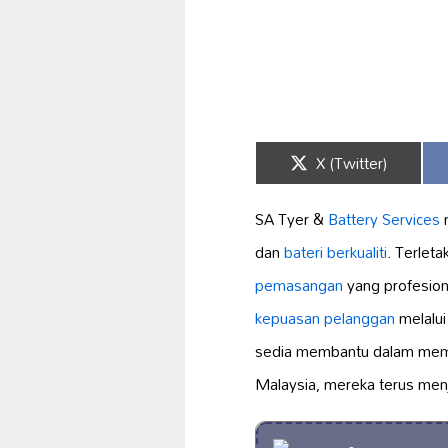
Share
X (Twitter)
on
SA Tyer &
Battery Services
m
dan
bateri berkualiti
. Terlet
pemasangan
yang profesion
kepuasan pelanggan
melalui
sedia membantu dalam mem
Malaysia, mereka terus menj