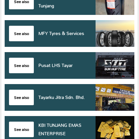
See also
Tunjang
MFY Tyres & Services
See also
Pusat LHS Tayar
See also
Tayarku Jitra Sdn. Bhd.
See also
KBI TUNJANG EMAS
See also
ENTERPRISE