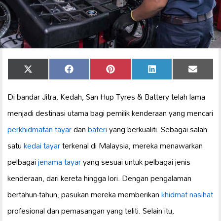
Share
Share
Share
Share
Share
X
Facebook
Pinterest
LinkedIn
Email
on
on
on
on
on
(Twitter)
Di bandar Jitra, Kedah, San Hup Tyres & Battery telah lama
menjadi destinasi utama bagi pemilik kenderaan yang mencari
perkhidmatan tayar
dan
bateri
yang berkualiti. Sebagai salah
satu
kedai tayar
terkenal di Malaysia, mereka menawarkan
pelbagai
jenama tayar
yang sesuai untuk pelbagai jenis
kenderaan, dari kereta hingga lori. Dengan pengalaman
bertahun-tahun, pasukan mereka memberikan
khidmat nasihat
profesional dan pemasangan yang teliti. Selain itu,