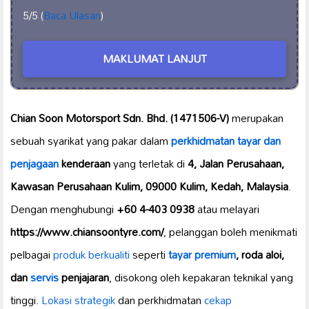
5/5 (
Baca Ulasan
)
MAKLUMAT LANJUT
Chian Soon Motorsport Sdn. Bhd. (1471506-V)
merupakan
sebuah syarikat yang pakar dalam
perkhidmatan tayar
dan
penjagaan
kenderaan
yang terletak di
4, Jalan Perusahaan,
Kawasan Perusahaan Kulim, 09000 Kulim, Kedah, Malaysia
.
Dengan menghubungi
+60 4-403 0938
atau melayari
https://www.chiansoontyre.com/
, pelanggan boleh menikmati
pelbagai
produk berkualiti
seperti
tayar premium
, roda aloi,
dan
servis
penjajaran
, disokong oleh kepakaran teknikal yang
tinggi.
Lokasi strategik
dan perkhidmatan
cekap