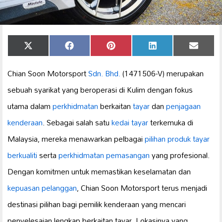
Share
Share
Share
Share
Share
X
Facebook
Pinterest
LinkedIn
Email
on
on
on
on
on
(Twitter)
Chian Soon Motorsport
Sdn. Bhd.
(1471506-V) merupakan
sebuah syarikat yang beroperasi di Kulim dengan fokus
utama dalam
perkhidmatan
berkaitan
tayar
dan
penjagaan
kenderaan
. Sebagai salah satu
kedai tayar
terkemuka di
Malaysia, mereka menawarkan pelbagai
pilihan produk
tayar
berkualiti
serta
perkhidmatan pemasangan
yang profesional.
Dengan komitmen untuk memastikan keselamatan dan
kepuasan pelanggan
, Chian Soon Motorsport terus menjadi
destinasi pilihan bagi pemilik kenderaan yang mencari
penyelesaian lengkap berkaitan tayar. Lokasinya yang