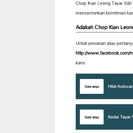
Chop Kian Leong Tayar Sdn 
mencerminkan komitmen ka
Adakah Chop Kian Leong
Untuk pesanan atau pertany
http://www.facebook.com/mi
kami.
Hilal Autoca
See also
Kedai Tayar 
See also