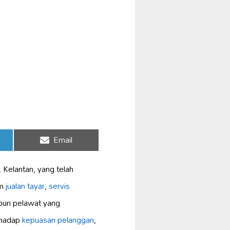
Share
Email
on
 Kelantan, yang telah
am
jualan tayar
,
servis
upun pelawat yang
rhadap
kepuasan pelanggan
,