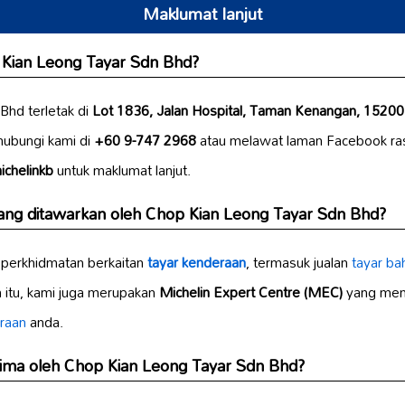
Maklumat lanjut
 Kian Leong Tayar Sdn Bhd?
Bhd terletak di
Lot 1836, Jalan Hospital, Taman Kenangan, 15200 
hubungi kami di
+60 9-747 2968
atau melawat laman Facebook ras
chelinkb
untuk maklumat lanjut.
ng ditawarkan oleh Chop Kian Leong Tayar Sdn Bhd?
perkhidmatan berkaitan
tayar kenderaan
, termasuk jualan
tayar ba
in itu, kami juga merupakan
Michelin Expert Centre (MEC)
yang men
raan
anda.
erima oleh Chop Kian Leong Tayar Sdn Bhd?