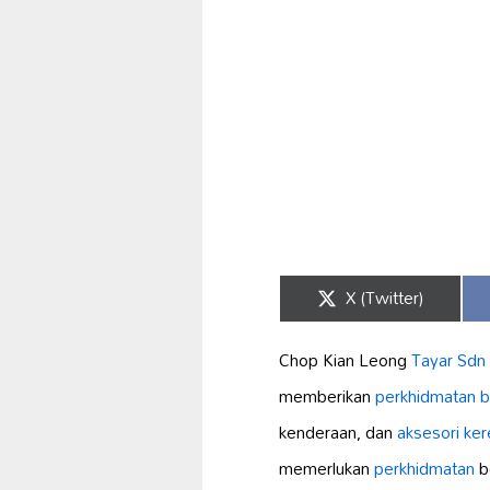
Share
X (Twitter)
on
Chop Kian Leong
Tayar Sdn
memberikan
perkhidmatan be
kenderaan, dan
aksesori ker
memerlukan
perkhidmatan
b