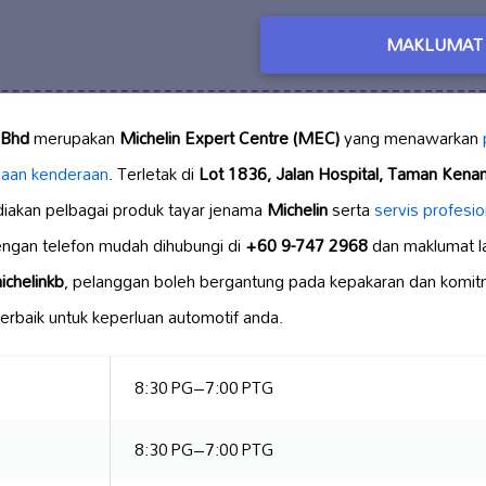
MAKLUMAT 
 Bhd
merupakan
Michelin Expert Centre (MEC)
yang menawarkan
gaan kenderaan
. Terletak di
Lot 1836, Jalan Hospital, Taman Kena
ediakan pelbagai produk tayar jenama
Michelin
serta
servis profesio
engan telefon mudah dihubungi di
+60 9-747 2968
dan maklumat la
chelinkb
, pelanggan boleh bergantung pada kepakaran dan komi
rbaik untuk keperluan automotif anda.
8:30 PG–7:00 PTG
8:30 PG–7:00 PTG