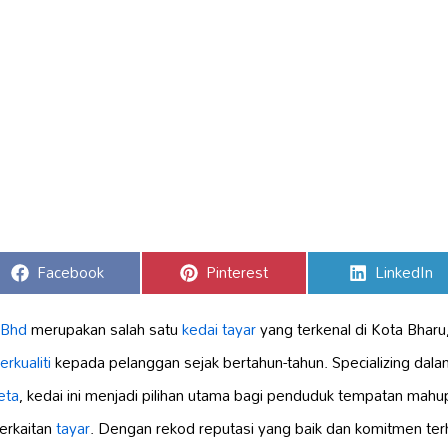
Share
Share
Share
Facebook
Pinterest
LinkedIn
on
on
on
 Bhd
merupakan salah satu
kedai tayar
yang terkenal di Kota Bharu,
rkualiti
kepada pelanggan sejak bertahun-tahun. Specializing dal
eta
, kedai ini menjadi pilihan utama bagi penduduk tempatan mah
erkaitan
tayar
. Dengan rekod reputasi yang baik dan komitmen te