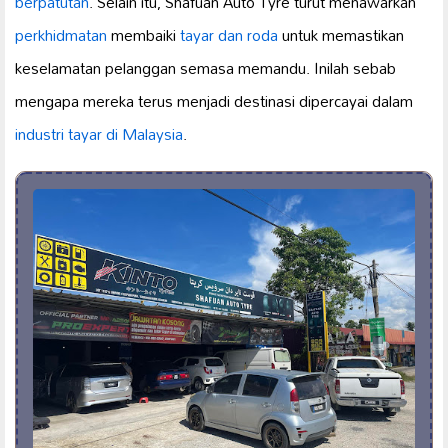
berpatutan
. Selain itu, Shafuan Auto Tyre turut menawarkan
perkhidmatan
membaiki
tayar dan roda
untuk memastikan
keselamatan pelanggan semasa memandu. Inilah sebab
mengapa mereka terus menjadi destinasi dipercayai dalam
industri tayar di Malaysia
.