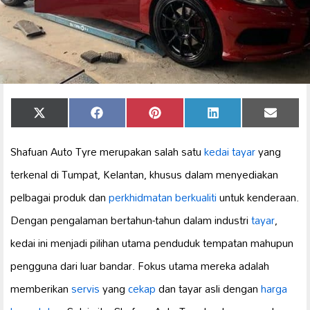
Share
Share
Share
Share
Share
X
Facebook
Pinterest
LinkedIn
Email
on
on
on
on
on
(Twitter)
Shafuan Auto Tyre merupakan salah satu
kedai tayar
yang
terkenal di Tumpat, Kelantan, khusus dalam menyediakan
pelbagai produk dan
perkhidmatan berkualiti
untuk kenderaan.
Dengan pengalaman bertahun-tahun dalam industri
tayar
,
kedai ini menjadi pilihan utama penduduk tempatan mahupun
pengguna dari luar bandar. Fokus utama mereka adalah
memberikan
servis
yang
cekap
dan tayar asli dengan
harga