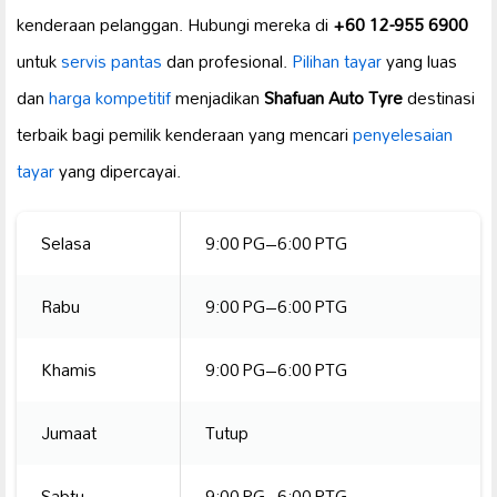
kenderaan pelanggan. Hubungi mereka di
+60 12-955 6900
untuk
servis pantas
dan profesional.
Pilihan tayar
yang luas
dan
harga kompetitif
menjadikan
Shafuan Auto Tyre
destinasi
terbaik bagi pemilik kenderaan yang mencari
penyelesaian
tayar
yang dipercayai.
Selasa
9:00 PG–6:00 PTG
Rabu
9:00 PG–6:00 PTG
Khamis
9:00 PG–6:00 PTG
Jumaat
Tutup
Sabtu
9:00 PG–6:00 PTG