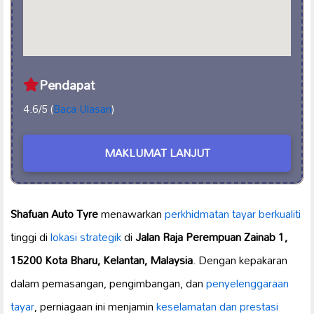
Pendapat
4.6/5 (
Baca Ulasan
)
MAKLUMAT LANJUT
Shafuan Auto Tyre
menawarkan
perkhidmatan tayar berkualiti
tinggi di
lokasi strategik
di
Jalan Raja Perempuan Zainab 1,
15200 Kota Bharu, Kelantan, Malaysia
. Dengan kepakaran
dalam pemasangan, pengimbangan, dan
penyelenggaraan
tayar
, perniagaan ini menjamin
keselamatan dan prestasi