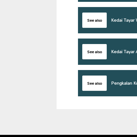
Kedai Tayar
See also
Kedai Tayar 
See also
Pengkalan K
See also