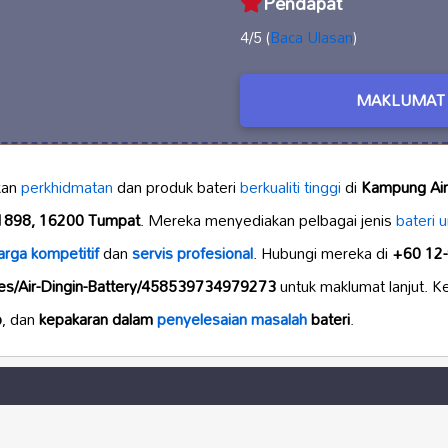
Pendapat
4/5 (
Baca Ulasan
)
MAKLUMAT 
kan
perkhidmatan
dan produk bateri
berkualiti tinggi
di
Kampung Air 
1898, 16200 Tumpat
. Mereka menyediakan pelbagai jenis
bateri 
arga kompetitif
dan
servis profesional
. Hubungi mereka di
+60 12
ges/Air-Dingin-Battery/458539734979273
untuk maklumat lanjut. K
p
, dan
kepakaran dalam
penyelesaian masalah
bateri
.