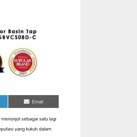
Share
Email
on
 menonjol sebagai satu lagi
eputasi yang kukuh dalam