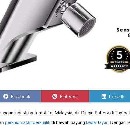
Share
Share
Share
Facebook
Pinterest
LinkedIn
on
on
on
ngan industri automotif di Malaysia, Air Dingin Battery di Tumpat
kan
perkhidmatan berkualiti
di bawah payung
kedai tayar
. Dengan r