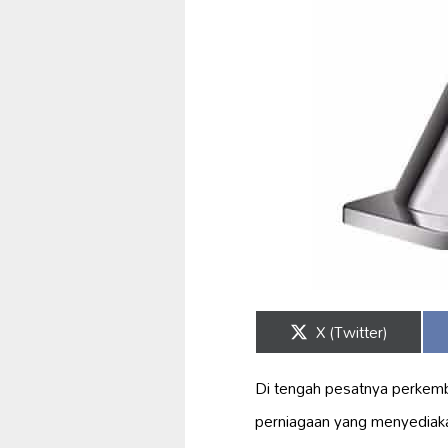
Share
X (Twitter)
on
Di tengah pesatnya perkemba
perniagaan yang menyedia