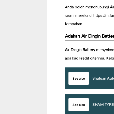
Anda boleh menghubungi
Ai
rasmi mereka di https://m.
tempahan.
Adakah Air Dingin Batt
Air Dingin Battery
menyokong
ada kad kredit diterima. Ke
Shafuan Aut
See also
SHAM TYRE
See also