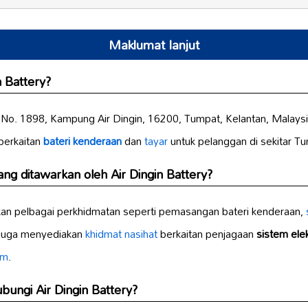
Maklumat lanjut
n Battery?
i No. 1898, Kampung Air Dingin, 16200, Tumpat, Kelantan, Malaysia
berkaitan
bateri kenderaan
dan
tayar
untuk pelanggan di sekitar T
g ditawarkan oleh Air Dingin Battery?
n pelbagai perkhidmatan seperti pemasangan bateri kenderaan,
 juga menyediakan
khidmat nasihat
berkaitan penjagaan
sistem ele
um
.
ungi Air Dingin Battery?