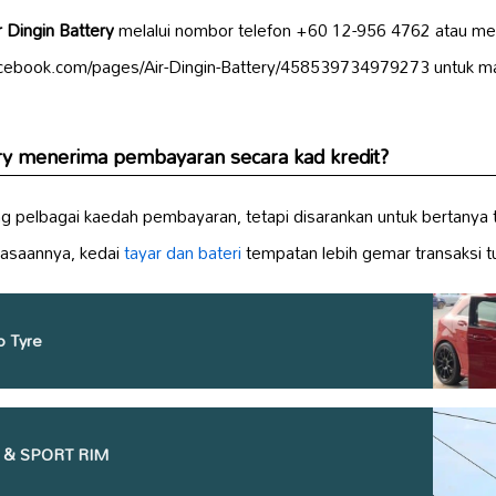
r Dingin Battery
melalui nombor telefon +60 12-956 4762 atau m
facebook.com/pages/Air-Dingin-Battery/458539734979273 untuk mak
ery menerima pembayaran secara kad kredit?
 pelbagai kaedah pembayaran, tetapi disarankan untuk bertanya
biasaannya, kedai
tayar dan bateri
tempatan lebih gemar transaksi t
o Tyre
 & SPORT RIM