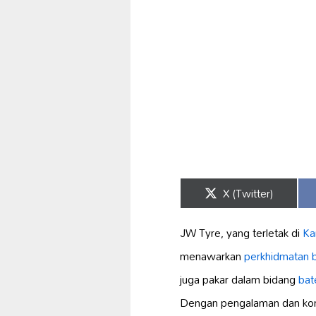
Share
X (Twitter)
on
JW Tyre, yang terletak di
Ka
menawarkan
perkhidmatan be
juga pakar dalam bidang
bat
Dengan pengalaman dan kom