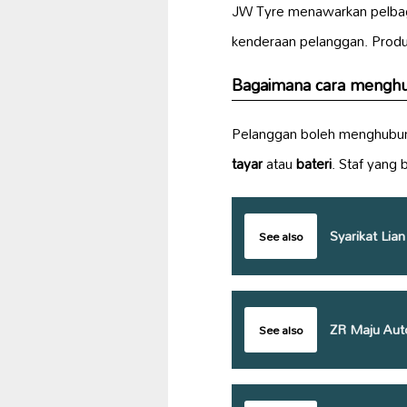
JW Tyre menawarkan pelbag
kenderaan pelanggan. Produk 
Bagaimana cara menghub
Pelanggan boleh menghubun
tayar
atau
bateri
. Staf yang
Syarikat Lia
See also
ZR Maju Aut
See also