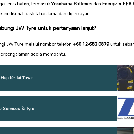
ai jenis
bateri
, termasuk
Yokohama Batteries
dan
Energizer EFB B
ini dikenal pasti tahan lama dan dipercayai.
ungi JW Tyre untuk pertanyaan lanjut?
gi JW Tyre melalui nombor telefon
+60 12-683 0879
untuk sebar
 berpengalaman sedia membantu.
n Hup Kedai Tayar
o Services & Tyre