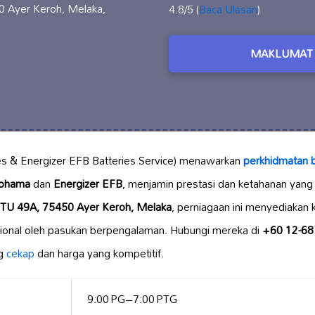
0 Ayer Keroh, Melaka,
4.8/5 (
Baca Ulasan
)
MAKLUMAT 
s & Energizer EFB Batteries Service) menawarkan
perkhidmatan b
ohama
dan
Energizer EFB
, menjamin prestasi dan ketahanan yang
n TU 49A, 75450 Ayer Keroh, Melaka
, perniagaan ini menyediakan
ional oleh pasukan berpengalaman. Hubungi mereka di
+60 12-68
g
cekap
dan harga yang kompetitif.
9:00 PG–7:00 PTG