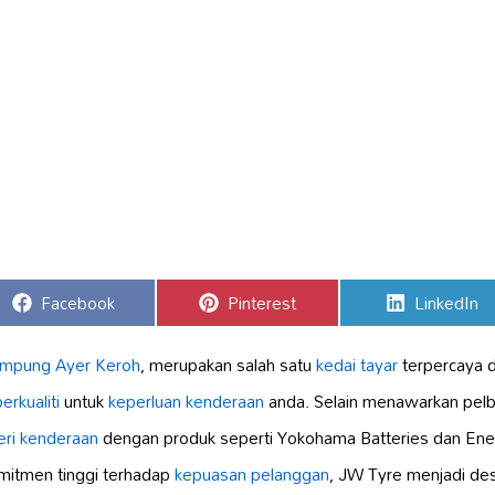
Share
Share
Share
Facebook
Pinterest
LinkedIn
on
on
on
mpung Ayer Keroh
, merupakan salah satu
kedai tayar
terpercaya d
rkualiti
untuk
keperluan kenderaan
anda. Selain menawarkan pel
eri kenderaan
dengan produk seperti Yokohama Batteries dan Ener
itmen tinggi terhadap
kepuasan pelanggan
, JW Tyre menjadi dest