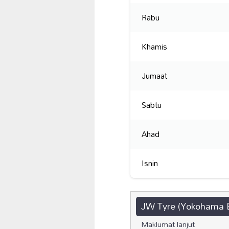
Rabu
Khamis
Jumaat
Sabtu
Ahad
Isnin
JW Tyre (Yokohama Ba
Maklumat lanjut