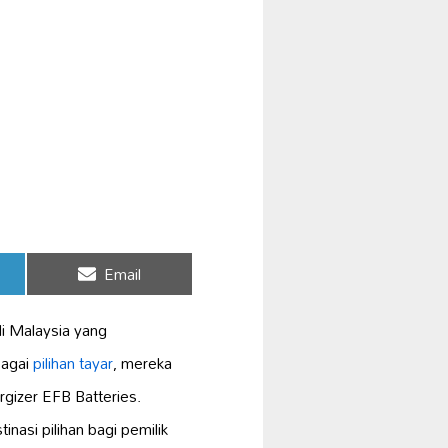
Share
Email
on
i Malaysia yang
bagai
pilihan tayar
, mereka
gizer EFB Batteries.
inasi pilihan bagi pemilik