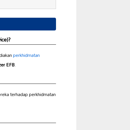
ice)?
ediakan
perkhidmatan
zer EFB
.
reka terhadap perkhidmatan