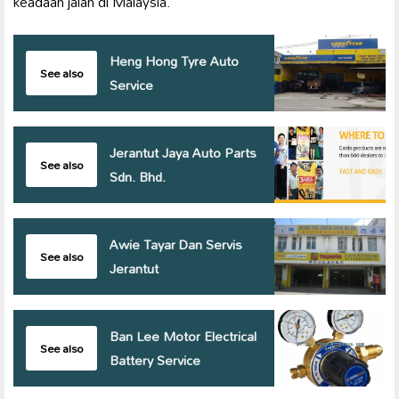
keadaan jalan di Malaysia.
Heng Hong Tyre Auto
See also
Service
Jerantut Jaya Auto Parts
See also
Sdn. Bhd.
Awie Tayar Dan Servis
See also
Jerantut
Ban Lee Motor Electrical
See also
Battery Service