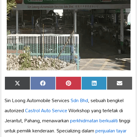
Share
Share
Share
Share
Share
X
Facebook
Pinterest
LinkedIn
Email
on
on
on
on
on
(Twitter)
Sin Loong Automobile Services
Sdn Bhd
, sebuah bengkel
autorized
Castrol Auto Service
Workshop yang terletak di
Jerantut, Pahang, menawarkan
perkhidmatan berkualiti
tinggi
untuk pemilik kenderaan. Specializing dalam
penjualan tayar