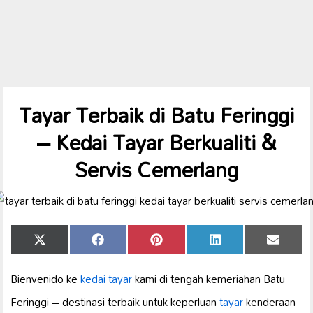
Tayar Terbaik di Batu Feringgi
– Kedai Tayar Berkualiti &
Servis Cemerlang
Share
Share
Share
Share
Share
X
Facebook
Pinterest
LinkedIn
Email
on
on
on
on
on
(Twitter)
Bienvenido ke
kedai tayar
kami di tengah kemeriahan Batu
Feringgi – destinasi terbaik untuk keperluan
tayar
kenderaan