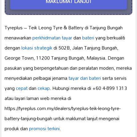
MAKLUMAT LANJUT
Tyreplus – Teik Leong Tyre & Battery di Tanjung Bungah
menawarkan
perkhidmatan tayar
dan
bateri
yang berkualiti
dengan
lokasi strategik
di 502B, Jalan Tanjung Bungah,
George Town, 11200 Tanjung Bungah, Malaysia. Dengan
pasukan yang berpengetahuan dan peralatan moden, mereka
menyediakan pelbagai jenama
tayar dan bateri
serta servis
yang
cepat
dan
cekap
. Hubungi mereka di +60 4-899 1313
atau layari laman web mereka di
https://tyreplus.com.my/dealers/tyreplus-teik-leong-tyre-
battery-tanjung-bungah untuk maklumat lanjut mengenai
produk dan
promosi terkini
.