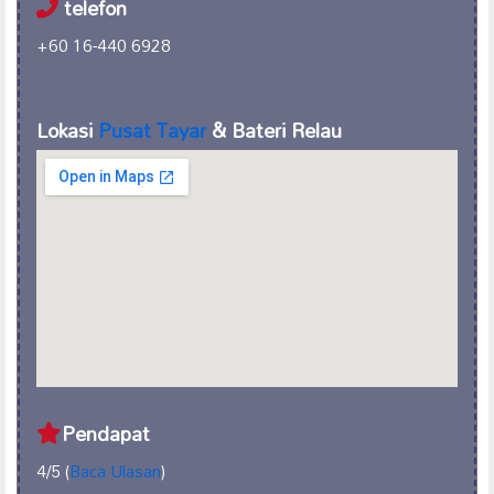
telefon
+60 16-440 6928
Lokasi
Pusat Tayar
& Bateri Relau
Pendapat
4/5 (
Baca Ulasan
)