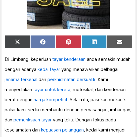
Share
Share
Share
Share
Share
X
Facebook
Pinterest
LinkedIn
Email
on
on
on
on
on
(Twitter)
Di Limbang, keperluan
tayar kenderaan
anda semakin mudah
dengan adanya
kedai tayar
yang menawarkan pelbagai
jenama terkenal
dan
perkhidmatan berkualiti
. Kami
menyediakan
tayar untuk kereta
, motosikal, dan kenderaan
berat dengan
harga kompetitif
. Selain itu, pasukan mekanik
pakar kami sedia membantu dengan pemasangan, imbangan,
dan
pemeriksaan tayar
yang teliti. Dengan fokus pada
keselamatan dan
kepuasan pelanggan
, kedai kami menjadi