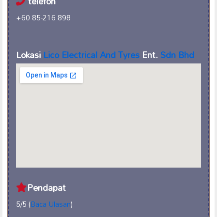
telefon
+60 85-216 898
Lokasi
Lico Electrical And Tyres
Ent.
Sdn Bhd
Pendapat
5/5 (
Baca Ulasan
)