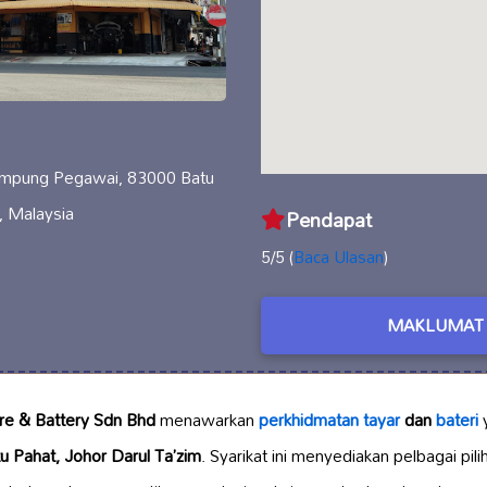
Kampung Pegawai, 83000 Batu
, Malaysia
Pendapat
5/5 (
Baca Ulasan
)
MAKLUMAT 
yre & Battery Sdn Bhd
menawarkan
perkhidmatan tayar
dan
bateri
 Pahat, Johor Darul Ta’zim
. Syarikat ini menyediakan pelbagai pil