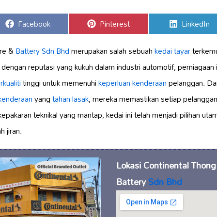
Share
Share
Share
Facebook
Pinterest
LinkedIn
on
on
on
yre &
Battery Sdn Bhd
merupakan salah sebuah
kedai tayar
terkemu
 dengan reputasi yang kukuh dalam industri automotif, perniagaan
kualiti
tinggi untuk memenuhi
keperluan kenderaan
pelanggan. Da
 kenderaan
yang
tahan lasak
, mereka memastikan setiap pelanggan 
akaran teknikal yang mantap, kedai ini telah menjadi pilihan utam
 jiran.
Lokasi Continental Thong
Battery
Sdn Bhd