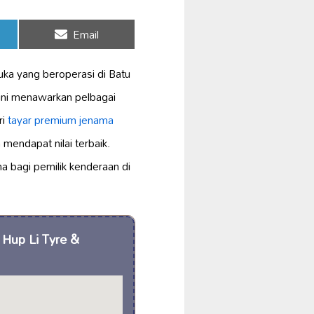
Share
Email
on
ka yang beroperasi di Batu
 ini menawarkan pelbagai
ri
tayar premium
jenama
mendapat nilai terbaik.
a bagi pemilik kenderaan di
 Hup Li Tyre &