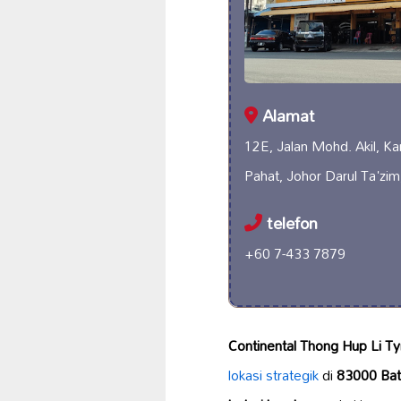
Alamat
12E, Jalan Mohd. Akil, 
Pahat, Johor Darul Ta'zim
telefon
+60 7-433 7879
Continental Thong Hup Li T
lokasi strategik
di
83000 Batu