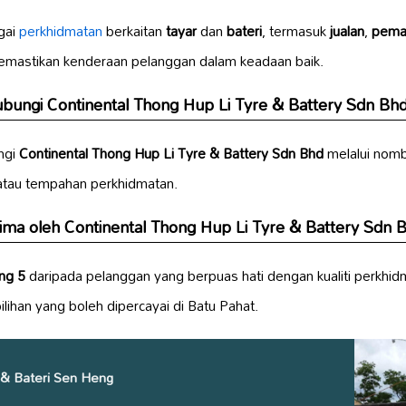
gai
perkhidmatan
berkaitan
tayar
dan
bateri
, termasuk
jualan
,
pema
emastikan kenderaan pelanggan dalam keadaan baik.
ungi Continental Thong Hup Li Tyre & Battery Sdn Bh
ngi
Continental Thong Hup Li Tyre & Battery Sdn Bhd
melalui nomb
atau tempahan perkhidmatan.
rima oleh Continental Thong Hup Li Tyre & Battery Sdn 
ing 5
daripada pelanggan yang berpuas hati dengan kualiti perkhi
lihan yang boleh dipercayai di Batu Pahat.
 & Bateri Sen Heng