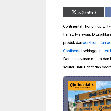
Share
X (Twitter)
on
Continental Thong Hup Li T
Pahat, Malaysia. Ditubuhkan
produk dan
perkhidmatan ber
Continental
sehingga
bateri
Dengan layanan mesra dan kep
sekitar Batu Pahat dan daerah