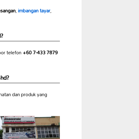
sangan
,
imbangan tayar
,
d?
or telefon
+60 7-433 7879
Bhd?
dmatan dan produk yang